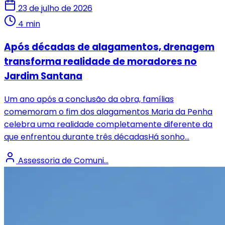
23 de julho de 2026
4 min
Após décadas de alagamentos, drenagem
transforma realidade de moradores no
Jardim Santana
Um ano após a conclusão da obra, famílias
comemoram o fim dos alagamentos Maria da Penha
celebra uma realidade completamente diferente da
que enfrentou durante três décadasHá sonho...
Assessoria de Comuni...